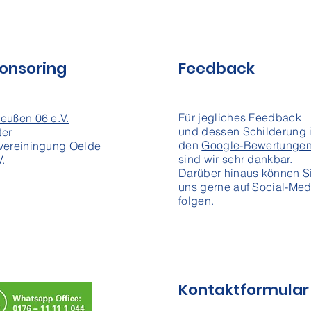
onsoring
Feedback
Für
jegliches Feedback
eußen 06 e.V.
und dessen Schilderung 
ter
den
Google-Bewertunge
vereiningung Oelde
sind wir sehr dankbar.
V.
Darüber hinaus können S
uns gerne auf Social-Med
folgen.
Kontaktformular