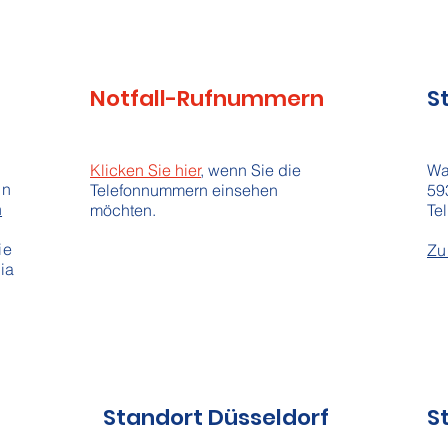
Notfall-Rufnummern
S
Klicken Sie hier
, wenn Sie die
Wa
in
Telefonnummern einsehen
59
n
möchten.
Tel
ie
Zu
ia
Standort Düsseldorf
S