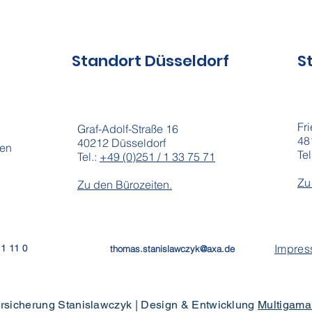
Standort Düsseldorf
S
Fr
Graf-Adolf-Straße 16
48
40212 Düsseldorf
zen
Tel
Tel.:
+49 (0)251 / 1 33 75 71
Zu
Zu den Bürozeiten.
Impre
11 11 0
thomas.stanislawczyk@axa.de
rsicherung Stanislawczyk | Design & Entwicklung
Multigama