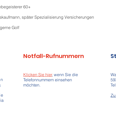
nbegeisterer 60+
kaufmann, später Spezialisierung Versicherungen
 gerne Golf
Notfall-Rufnummern
S
Klicken Sie hier
, wenn Sie die
Wa
in
Telefonnummern einsehen
59
n
möchten.
Tel
ie
Zu
ia