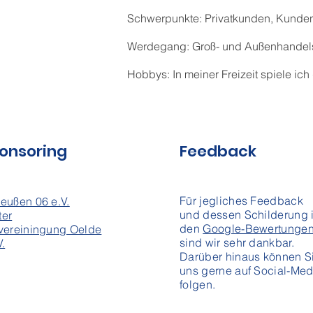
Schwerpunkte: Privatkunden, Kunde
Werdegang: Groß- und Außenhandels
Hobbys: In meiner Freizeit spiele ich
onsoring
Feedback
Für
jegliches Feedback
eußen 06 e.V.
und dessen Schilderung 
ter
den
Google-Bewertunge
vereiningung Oelde
sind wir sehr dankbar.
V.
Darüber hinaus können S
uns gerne auf Social-Med
folgen.